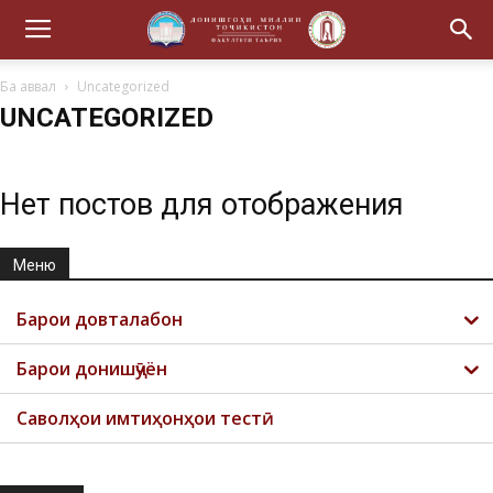
Ба аввал
Uncategorized
UNCATEGORIZED
Нет постов для отображения
Меню
Барои довталабон
Барои донишҷӯён
Саволҳои имтиҳонҳои тестӣ