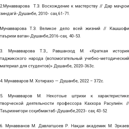
2.Мунавварова Т.З. Восхождение к мастерству // Дар маҷрои
зиндагӣ-Душанбе, 2010- саҳ.61-71.
Мунавварова Т.З. Великое дело всей жизний // Кашшофи
таърихи ватан-Душанбе,2016-саҳ. 40-53.
3. Мунавварова Т.З., Равшанзод М. «Краткая история
таджикского народа (вспомогательный учебно-методический
материал для студентов)» Душанбе, 2020-363с.
4. Мунавваров М. Хотирахо — Душанбе, 2022 – 372с.
5. Мунавваров М. Некотоые штрихи к характеристике
творческой деятельности профессора Каххора Расулиён. //
Таърихнигори соҳибмактаб-Душанбе,2023- саҳ 43-52
6. Мунавванов М. Давлатшоев Р. Нақши академик М. Эркаев