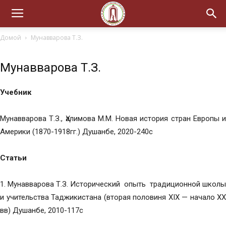
Домой
Мунавварова Т.З.
Мунавварова Т.З.
Учебник
Мунавварова Т.З., Ҳалимова М.М. Новая история стран Европы и
Америки (1870-1918гг.) Душанбе, 2020-240с
Статьи
1. Мунавварова Т.З. Исторический опыть традиционной школы
и учительства Таджикистана (вторая половиня XIХ — начало ХХ
вв) Душанбе, 2010-117с