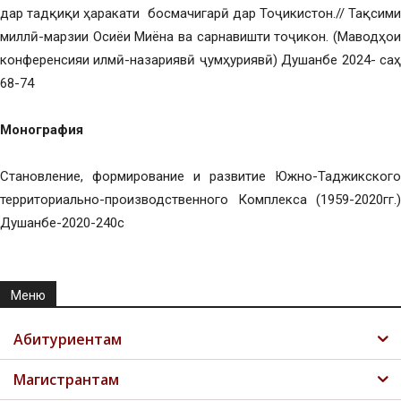
дар тадқиқи ҳаракати босмачигарӣ дар Тоҷикистон.// Тақсими
миллӣ-марзии Осиёи Миёна ва сарнавишти тоҷикон. (Маводҳои
конференсияи илмӣ-назариявӣ ҷумҳуриявӣ) Душанбе 2024- саҳ
68-74
Монография
Становление, формирование и развитие Южно-Таджикского
территориально-производственного Комплекса (1959-2020гг.)
Душанбе-2020-240с
Меню
Абитуриентам
Магистрантам