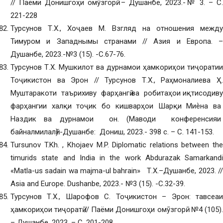
// Паёми Донишгоҳи омӯзгорӣ. – Душанбе, 2023.-№ 3. – С.
221-228
Турсунов Т.Х., Хоҷаев М. Взгляд на отношения между
Тимуром и Западнымы странами // Азия и Европа. –
Душанбе, 2023.-№3 (15). -С.67-76.
Турсунов Т.Х. Мушкилот ва дурнамои ҳамкориҳои тиҷоратии
Тоҷикистон ва Эрон // Турсунов Т.Х., Раҳмоналиева Ҳ.
Муштаракоти таърихиву фарҳангӣ ва робитаҳои иқтисодиву
фарҳангии халқи тоҷик бо кишварҳои Шарқи Миѐна ва
Наздик ва дурнамои он. (Маводи конференсияи
байналмилалӣ).-Душанбе: Дониш, 2023.- 398 с. – С. 141-153.
Tursunov T.Kh. , Khojaev M.P. Diplomatic relations between the
timurids state and India in the work Abdurazak Samarkandi
«Matla-us sadain wa majma-ul bahrain» Т.Х.–Душанбе, 2023. //
Asia and Europe. Dushanbe, 2023.- №3 (15). -С.32-39.
Турсунов Т.Х., Шарофов С. Тоҷикистон – Эрон: тавсеаи
ҳамкориҳои тиҷоратӣ // Паёми Донишгоҳи омӯзгорӣ. №4 (105).
– Душанбе, 2023. – С. 201-208.