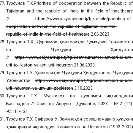
Турсунов Т.Х.Priorities of cooperation between the Republic of
Tajikistan and the republic of India in the field of healthcare
//
https://www.osiyoavrupo.tj/tg/article/priorities-of-
cooperation-between-the-republic-of-tajikistan-and-the-
republic-of-india-in-the-field-of-healthcare
2.06.2023
Турсунов Т.Х
.
Дурнамои ҳамкориҳои Ҷумҳурии Тоҷикисто
ва Ҷумҳурии Ҳиндустон
//
https://www.osiyoavrupo.tj/tg/post/durnamoi-amkori-oi-um-
urii-to-ikiston-va-um-urii-induston
21.06.2023
Турсунов Т.Х. Ҳамкориҳои Ҷумҳурии Ҳиндустон ва Ҷумҳурии
Ӯзбекистон
https://www.osiyoavrupo.tj/tg/post/amkori-oi-um-
urii-induston-va-um-urii-zbekiston
3.10.2023
Турсунов Т.Х. Мушкилот ва дурнамои иқтисодиёти
Бангладеш // Осиё ва Аврупо. -Душанбе, 2023. -№2 (14).
-С.111-121
Турсунов Т.Х. Сафаров У. Заминаҳои созишномавию ҳуқуқии
ҳамкориҳои иқтисодии Тоҷикистон ва Покистон (1992-2004)