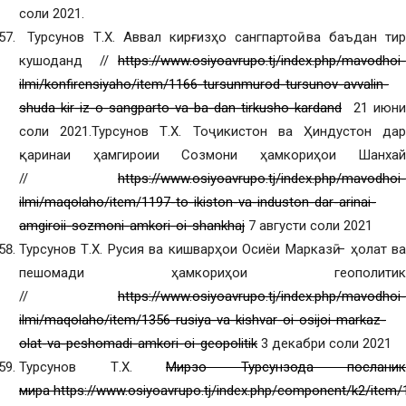
соли 2021.
Турсунов Т.Х. Аввал кирғизҳо сангпартоӣ ва баъдан тир
кушоданд //
https://www.osiyoavrupo.tj/index.php/mavodhoi-
ilmi/konfirensiyaho/item/1166-tursunmurod-tursunov-avvalin-
shuda-kir-iz-o-sangparto-va-ba-dan-tirkusho-kardand
21 июни
соли 2021.Турсунов Т.Х. Тоҷикистон ва Ҳиндустон дар
қаринаи ҳамгироии Созмони ҳамкориҳои Шанхай
//
https://www.osiyoavrupo.tj/index.php/mavodhoi-
ilmi/maqolaho/item/1197-to-ikiston-va-induston-dar-arinai-
amgiroii-sozmoni-amkori-oi-shankhaj
7 августи соли 2021
Турсунов Т.Х. Русия ва кишварҳои Осиёи Марказӣ – ҳолат ва
пешомади ҳамкориҳои геополитикӣ
//
https://www.osiyoavrupo.tj/index.php/mavodhoi-
ilmi/maqolaho/item/1356-rusiya-va-kishvar-oi-osijoi-markaz-
olat-va-peshomadi-amkori-oi-geopolitik
3 декабри соли 2021
Турсунов Т.Х.
Мирзо Турсунзода посланик
мира
https://www.osiyoavrupo.tj/index.php/component/k2/item/