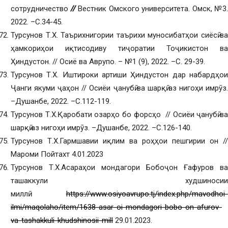
сотрудничество
//
Вестник Омского университета. Омск, №3
2022. –С.34-45.
Турсунов Т.Х. Таърихнигории таърихи муносибатҳои сиёсӣ ва
ҳамкориҳои иқтисодиву тиҷоратии Тоҷикистон ва
Ҳиндустон. // Осиё ва Аврупо. – №1 (9), 2022. –С. 29-39.
Турсунов Т.Х. Иштироки артиши Ҳиндустон дар набардҳои
Ҷанги якуми ҷаҳон // Осиёи ҷанубӣ ва шарқӣ аз нигоҳи имрӯз.
–Душанбе, 2022. –С.112-119.
Турсунов Т.Х.Қаробати озарҳо бо форсҳо // Осиёи ҷанубӣ ва
шарқӣ аз нигоҳи имрӯз. –Душанбе, 2022. –С.126-140.
Турсунов Т.Х.Гармшавии иқлим ва роҳҳои пешгирии он //
Мароми Пойтахт 4.01.2023
Турсунов Т.Х.Асараҳои мондагори Бобоҷон Ғафуров ва
ташаккули худшиносии
миллӣ
https://www.osiyoavrupo.tj/index.php/mavodhoi-
ilmi/maqolaho/item/1638-asar-oi-mondagori-bobo-on-afurov-
va-tashakkuli-khudshinosii-mill
29.01.2023.