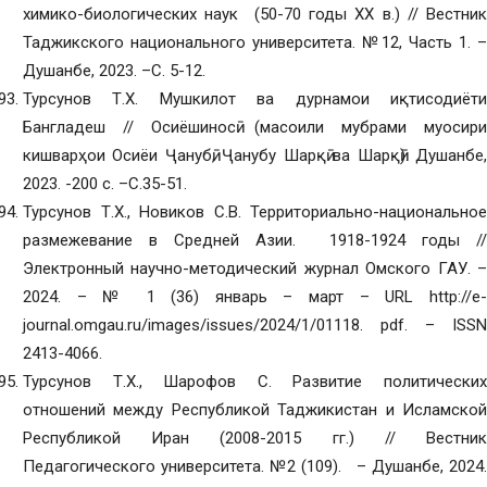
химико-биологических наук (50-70 годы XX в.) // Вестник
Таджикского национального университета. №12, Часть 1. –
Душанбе, 2023. –С. 5-12.
Турсунов Т.Х. Мушкилот ва дурнамои иқтисодиёти
Бангладеш // Осиёшиносӣ (масоили мубрами муосири
кишварҳои Осиёи Ҷанубӣ, Ҷанубу Шарқӣ ва Шарқӣ). Душанбе,
2023. -200 с. –С.35-51.
Турсунов Т.Х., Новиков С.В. Территориально-национальное
размежевание в Средней Азии. 1918-1924 годы //
Электронный научно-методический журнал Омского ГАУ. –
2024. – № 1 (36) январь – март – URL http://e-
journal.omgau.ru/images/issues/2024/1/01118. pdf. – ISSN
2413-4066.
Турсунов Т.Х., Шарофов С. Развитие политических
отношений между Республикой Таджикистан и Исламской
Республикой Иран (2008-2015 гг.) // Вестник
Педагогического университета. №2 (109). – Душанбе, 2024.