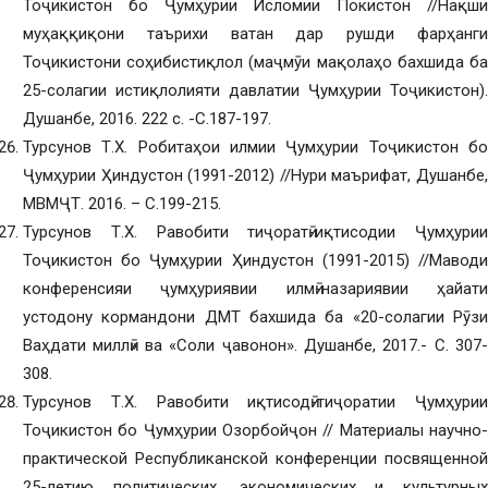
Тоҷикистон бо Ҷумҳурии Исломии Покистон //Нақши
муҳаққиқони таърихи ватан дар рушди фарҳанги
Тоҷикистони соҳибистиқлол (маҷмӯи мақолаҳо бахшида ба
25-солагии истиқлолияти давлатии Ҷумҳурии Тоҷикистон).
Душанбе, 2016. 222 с. -С.187-197.
Турсунов Т.Х. Робитаҳои илмии Ҷумҳурии Тоҷикистон бо
Ҷумҳурии Ҳиндустон (1991-2012) //Нури маърифат, Душанбе,
МВМҶТ. 2016. – С.199-215.
Турсунов Т.Х. Равобити тиҷоратӣ-иқтисодии Ҷумҳурии
Тоҷикистон бо Ҷумҳурии Ҳиндустон (1991-2015) //Маводи
конференсияи ҷумҳуриявии илмӣ-назариявии ҳайати
устодону кормандони ДМТ бахшида ба «20-солагии Рӯзи
Ваҳдати миллӣ» ва «Соли ҷавонон». Душанбе, 2017.- С. 307-
308.
Турсунов Т.Х. Равобити иқтисодӣ-тиҷоратии Ҷумҳурии
Тоҷикистон бо Ҷумҳурии Озорбойҷон // Материалы научно-
практической Республиканской конференции посвященной
25-летию политических, экономических и культурных