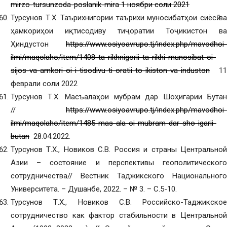
mirzo-tursunzoda-poslanik-mira 1 ноябри соли 2021
Турсунов Т.Х. Таърихнигории таърихи муносибатҳои сиёсӣ ва
ҳамкориҳои иқтисодиву тиҷоратии Тоҷикистон ва
Ҳиндустон
https://www.osiyoavrupo.tj/index.php/mavodhoi-
ilmi/maqolaho/item/1408-ta-rikhnigorii-ta-rikhi-munosibat-oi-
sijos-va-amkori-oi-i-tisodivu-ti-oratii-to-ikiston-va-induston
11
феврали соли 2022
Турсунов Т.Х. Масъалаҳои мубрам дар Шоҳигарии Бутан
//
https://www.osiyoavrupo.tj/index.php/mavodhoi-
ilmi/maqolaho/item/1485-mas-ala-oi-mubram-dar-sho-igarii-
butan
28.04.2022.
Турсунов Т.Х., Новиков С.В. Россия и страны Центральной
Азии – состояние и перспективы геополитического
сотрудничества// Вестник Таджикского Национального
Университета. – Душанбе, 2022. – № 3. – С.5-10.
Турсунов Т.Х., Новиков С.В. Российско-Таджикское
сотрудничество как фактор стабильности в Центральной