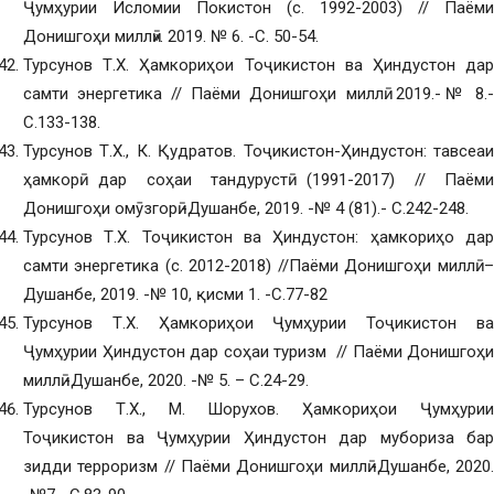
Ҷумҳурии Исломии Покистон (с. 1992-2003) // Паёми
Донишгоҳи миллӣ». 2019. № 6. -С. 50-54.
Турсунов Т.Х. Ҳамкориҳои Тоҷикистон ва Ҳиндустон дар
самти энергетика // Паёми Донишгоҳи миллӣ. 2019.-№ 8.-
С.133-138.
Турсунов Т.Х., К. Қудратов. Тоҷикистон-Ҳиндустон: тавсеаи
ҳамкорӣ дар соҳаи тандурустӣ (1991-2017) // Паёми
Донишгоҳи омӯзгорӣ.-Душанбе, 2019. -№ 4 (81).- С.242-248.
Турсунов Т.Х. Тоҷикистон ва Ҳиндустон: ҳамкориҳо дар
самти энергетика (с. 2012-2018) //Паёми Донишгоҳи миллӣ. –
Душанбе, 2019. -№ 10, қисми 1. -С.77-82
Турсунов Т.Х. Ҳамкориҳои Ҷумҳурии Тоҷикистон ва
Ҷумҳурии Ҳиндустон дар соҳаи туризм // Паёми Донишгоҳи
миллӣ.-Душанбе, 2020. -№ 5. – С.24-29.
Турсунов Т.Х., М. Шорухов. Ҳамкориҳои Ҷумҳурии
Тоҷикистон ва Ҷумҳурии Ҳиндустон дар мубориза бар
зидди терроризм // Паёми Донишгоҳи миллӣ.-Душанбе, 2020.