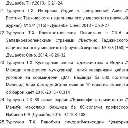
Душанбе, ТНУ.2013.- С.21-24.
Турсунов Т.Х. Интересы Индии в Центральной Азии //
Вестник Таджикского национального университета (научный
журнал). № 3/4 (115).–Душанбе: Сино, 2013.- С.20-27
Турсунов Т.Х. Взаимоотношения Пакистана с США и
Западноевропейскими странами //Вестник Таджикского
национального университета (научный журнал). № 3/8 (150).–
Душанбе: Сино, 2014. -С.26-32.
Турсунов Т.Х. Культурные связы Таджикистана с Индии //
Маводи конфронси ҷумҳуриявӣ, илмӣ- назариявии ҳайати
устодон ва кормандони ДМТ. Бахшида ба 600 солагии
Мирсаид Алии Ҳамадонӣ, Соли оила ва 10 солагии амалиёти
об барои ҳаёт 2010-2015.- С.314.
Турсунов Т.Х. 80 зинаи заррин //Кашшофи таърихи ватан //
Маҷмӯи мақолаҳо бахшида ба 80-солагии профессор
Набиева Р.А. Душанбе, 2016. -С. 103-108.
Турсунов Т.Х. Равобити тиҷоратӣ-иқтисодии Ҷумҳурии