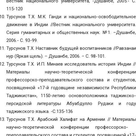
Вестник национального университета, -Душанбе, 2005.- С.
115-120
Турсунов Т.Х. М.К. Ганди и национально-освободительное
движение в Индии //Вестник национального университета.
Серия гуманитарных и общественных наук. №1. –Душанбе,
2006.- С. 93-99.
Турсунов Т.Х. Наставник будущей воспитанников //Равзанаи
нур (Яркая щель). – Душанбе, 2006. – С. 98-101.
Турсунов Т.Х. И.П. Минаев исследователь история Индии //
Материалы научно-теоретической конференции
профессорско-преподавательского состава и студентов,
посвященной «17-й годовщине независимости Республики
Таджикистан», 1150-летию основоположника таджикско-
персидской литературы Абуабдулло Рудаки и году
таджикского языка. -С.135-136
Турсунов Т.Х. Арабский Халифат на Армении // Материалы
научно-теоретической конференции профессорско-
преподавательского состава и студентов, посвященной «17-