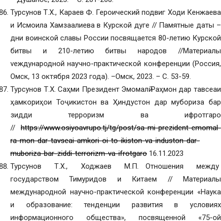
Турсунов Т.Х., Караев Ф. Героический подвиг Ходи Кенжаева
и Исмоила Хамзаалиева в Курской дуге // Памятные даты –
дни воинской славы России посвящается 80-летию Курской
битвы и 210-летию битвы народов //Материалы
vеждународной научно-практической конференции (Россия,
Омск, 13 октября 2023 года). –Омск, 2023. – С. 53-59.
Турсунов Т.Х. Саҳми Президент Эмомалӣ Раҳмон дар тавсеаи
ҳамкориҳои Тоҷикистон ва Ҳиндустон дар мубориза бар
зидди терроризм ва ифротгароӣ
//
https://www.osiyoavrupo.tj/tg/post/sa-mi-prezident-emomal-
ra-mon-dar-tavseai-amkori-oi-to-ikiston-va-induston-dar-
muboriza-bar-ziddi-terrorizm-va-ifrotgaro
16.11.2023
Турсунов Т.Х., Ходжаев М.П. Отношения между
государством Тимуридов и Китаем // Материалы
международной научно-практической конференции «Наука
и образование: тенденции развития в условиях
информационного общества», посвященной «75-ой