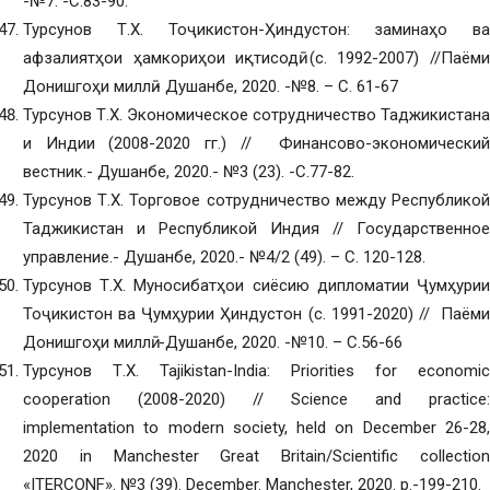
-№7. -С.83-90.
Турсунов Т.Х. Тоҷикистон-Ҳиндустон: заминаҳо ва
афзалиятҳои ҳамкориҳои иқтисодӣ (с. 1992-2007) //Паёми
Донишгоҳи миллӣ.- Душанбе, 2020. -№8. – С. 61-67
Турсунов Т.Х. Экономическое сотрудничество Таджикистана
и Индии (2008-2020 гг.) // Финансово-экономический
вестник.- Душанбе, 2020.- №3 (23). -С.77-82.
Турсунов Т.Х. Торговое сотрудничество между Республикой
Таджикистан и Республикой Индия // Государственное
управление.- Душанбе, 2020.- №4/2 (49). – С. 120-128.
Турсунов Т.Х. Муносибатҳои сиёсию дипломатии Ҷумҳурии
Тоҷикистон ва Ҷумҳурии Ҳиндустон (с. 1991-2020) // Паёми
Донишгоҳи миллӣ. -Душанбе, 2020. -№10. – С.56-66
Турсунов Т.Х. Tajikistan-India: Priorities for economic
cooperation (2008-2020) // Science and practice:
implementation to modern society, held on December 26-28,
2020 in Manchester Great Britain/Scientific collection
«ITERCONF». №3 (39). December. Manchester, 2020. p.-199-210.