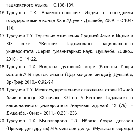
таджикского языка. – С.138-139.
Турсунов Т.Х. Взаимоотношение Индии с соседними
государствами в конце XX в.//Дунё.- Душанбе, 2009. – С.104-
110.
Турсунов Т.Х. Торговые отношения Средней Азии и Индии в
XIX веке //Вестник Таджикского национального
университета /Серия гуманитарных наук, Душанбе, «Сино»,
2010.- С. 19-22.
Турсунов Т.Х. Водолаз духовной море (Ғаввоси баҳри
маъонӣ) // В проток жизни (Дар маҷрои зиндагӣ), Душанбе,
Эр-Граф 2010.- С.92-94
Турсунов Т.Х. Межгосударственное отношение стран Южной
Азии в конце XX-начале XXI вв. // Вестник Таджикского
национального университета /научный журнал). 12 (76). –
Душанбе, «Сино», 2011.- С.231-236.
Турсунов Т.Х. Мунавварова Т.З. Ибрате баҳри дигарон
(Пример для других) //Ромишгари дилҳо. (Музыкант сердца)