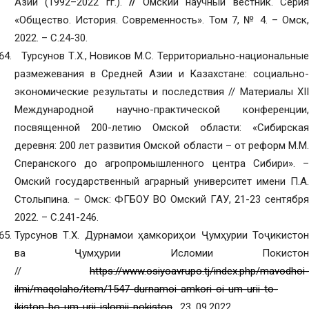
Азии (1992–2022 гг.).
//
Омский научный вестник. Сери
«Общество. История. Современность». Том 7, № 4. – Омск,
2022. – С.24-30.
Турсунов Т.Х., Новиков М.С. Территориально-национальные
размежевания в Средней Азии и Казахстане: социально-
экономические результаты и последствия // Материалы XII
Международной научно-практической конференции,
посвященной 200-летию Омской области: «Сибирская
деревня: 200 лет развития Омской области – от реформ М.М.
Сперанского до агропромышленного центра Сибири». –
Омский государственный аграрный университет имени П.А.
Столыпина. – Омск: ФГБОУ ВО Омский ГАУ, 21-23 сентября
2022. – С.241-246.
Турсунов Т.Х. Дурнамои ҳамкориҳои Ҷумҳурии Тоҷикистон
ва Ҷумҳурии Исломии Покистон
//
https://www.osiyoavrupo.tj/index.php/mavodhoi-
ilmi/maqolaho/item/1547-durnamoi-amkori-oi-um-urii-to-
ikiston-bo-um-urii-islomii-pokiston
, 23. 09.2022.