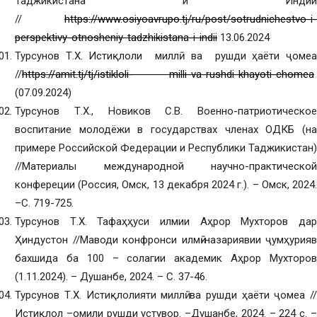
Таджикистана и Индии
//
https://www.osiyoavrupo.tj/ru/post/sotrudnichestvo-i-
perspektivy-otnosheniy-tadzhikistana-i-indii
13.06.2024
Турсунов Т.Х. Истиқлоли миллӣ ва рушди ҳаёти ҷомеа
//
https://amit.tj/tj/istikloli- milli-va-rushdi-khayoti-chomea
(07.09.2024)
Турсунов Т.Х., Новиков С.В. Военно-патриотическое
воспитание молодёжи в государствах членах ОДКБ (на
примере Российской Федерации и Республики Таджикистан)
//Материалы международной научно-практической
конфереции (Россия, Омск, 13 декабря 2024 г.). – Омск, 2024.
–С. 719-725.
Турсунов Т.Х. Тафаҳҳуси илмии Аҳрор Мухторов дар
Ҳиндустон //Маводи конфронси илмӣ-назариявии ҷумҳуриявӣ
бахшида ба 100 – солагии академик Аҳрор Мухторов
(1.11.2024). – Душанбе, 2024. – С. 37-46.
Турсунов Т.Х. Истиқлолияти миллӣ ва рушди ҳаёти ҷомеа //
Истиқлол –омили рушди устувор. –Душанбе, 2024. – 224 с. –