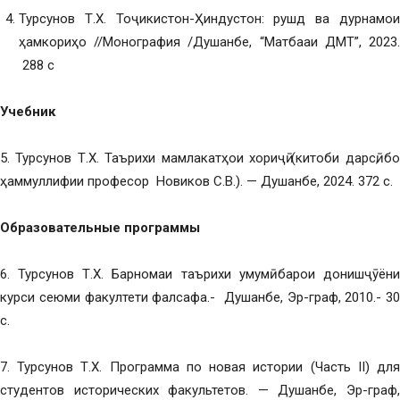
Турсунов Т.Х. Тоҷикистон-Ҳиндустон: рушд ва дурнамои
ҳамкориҳо //Монография /Душанбе, “Матбааи ДМТ”, 2023.
288 с
Учебник
5. Турсунов Т.Х. Таърихи мамлакатҳои хориҷӣ (китоби дарсӣ, бо
ҳаммуллифии професор Новиков С.В.). — Душанбе, 2024. 372 с.
Образовательные программы
6. Турсунов Т.Х. Барномаи таърихи умумӣ барои донишҷӯёни
курси сеюми факултети фалсафа.- Душанбе, Эр-граф, 2010.- 30
с.
7. Турсунов Т.Х. Программа по новая истории (Часть II) для
студентов исторических факультетов. — Душанбе, Эр-граф,