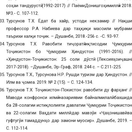
соҳаи тандурустӣ (1992-2017) // ПаёмиДонишгоҳимиллӣ» 2018.
№3.- С. 107-112.
Турсунов Т.Х. Ёдат ба хайр, устоди некзамир // Нақши
профессор Р.А. Набиева дар таҳқиқи масоили мубрами
таърихи халқи тоҷик. – Душанбе, 2018.-256 с. -С. 93-97.
Турсунов Т.Х. Равобити тиҷоратӣ-иқтисодии Ҷумҳурии
Тоҷикистон бо Ҷумҳурии Ҳиндустон (1991-2016). //
«Ҳиндустон-Тоҷикистон: 25 соли дӯстӣ (Лексияҳоиҷашнӣ:
2017-2018). –Душанбе, Эр-Граф, 2018. 244 с. – С.211-225.
Турсунов Т.Х., Турсунова Н.Р. Рушди туризм дар Ҳиндустон. //
Илм ва ҷомеа. 2019. № 2 (15). – С. 124-134.
Турсунов Т.Х. Тоҷикистон-Покистон: равобити ду фарҳанг //
Маводи конфронси илмӣ-назариявии байналмилалӣ бахшида
ба 28-солагии истиқлолияти давлатии Ҷумҳурии Тоҷикистон
ва 22-солагии Ваҳдати миллӣ дар мавзӯи «Ҷаҳонишавӣ ва
гуфтугӯи тамаддунҳо дар замони муосир». Душанбе, 2019. –
С. 112-114.