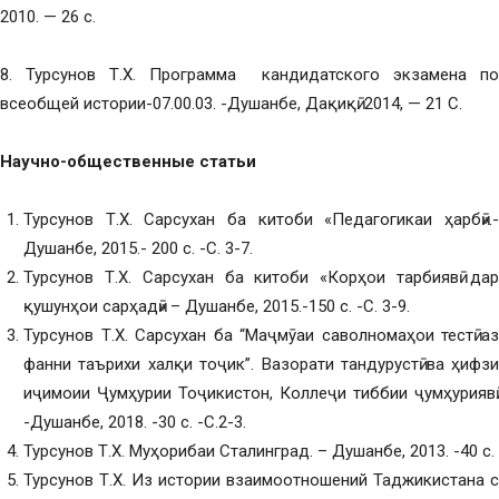
2010. — 26 с.
8. Турсунов Т.Х. Программа кандидатского экзамена по
всеобщей истории-07.00.03. -Душанбе, Дақиқӣ. 2014, — 21 С.
Научно-общественные статьи
Турсунов Т.Х. Сарсухан ба китоби «Педагогикаи ҳарбӣ».-
Душанбе, 2015.- 200 с. -С. 3-7.
Турсунов Т.Х. Сарсухан ба китоби «Корҳои тарбиявӣ дар
қушунҳои сарҳадӣ» – Душанбе, 2015.-150 с. -С. 3-9.
Турсунов Т.Х. Сарсухан ба “Маҷмӯаи саволномаҳои тестӣ аз
фанни таърихи халқи тоҷик”. Вазорати тандурустӣ ва ҳифзи
иҷимоии Ҷумҳурии Тоҷикистон, Коллеҷи тиббии ҷумҳуриявӣ.
-Душанбе, 2018. -30 с. -С.2-3.
Турсунов Т.Х. Муҳорибаи Сталинград. – Душанбе, 2013. -40 с.
Турсунов Т.Х. Из истории взаимоотношений Таджикистана с