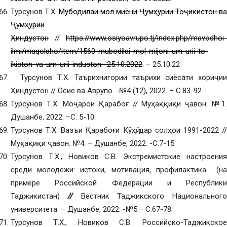
Турсунов Т.Х.
Мубодилаи мол миёни Ҷумҳурии Тоҷикистон ва
Ҷумҳурии
Ҳиндустон
//
https://www.osiyoavrupo.tj/index.php/mavodhoi-
ilmi/maqolaho/item/1560-mubodilai-mol-mijoni-um-urii-to-
ikiston-va-um-urii-induston. 25.10.2022
. – 25.10.22
Турсунов Т.Х. Таърихнигории таърихи сиёсати хориҷии
Ҳиндустон // Осиё ва Аврупо. -№4 (12), 2022. – С.83-92
Турсунов Т.Х. Моҷарои Қарабоғ // Муҳаққиқи ҷавон. №1.
Душанбе, 2022. –С. 5-10.
Турсунов Т.Х. Вазъи Қарабоғи Кӯҳӣ дар солҳои 1991-2022 //
Муҳақиқи ҷавон. №4. – Душанбе, 2022. -С.7-15.
Турсунов Т.Х., Новиков С.В. Экстремистские настроения
среди молодежи: истоки, мотивация, профилактика (на
примере Российской Федерации и Республики
Таджикистан)
//
Вестник Таджикского Национального
университета. – Душанбе, 2022. -№5.– С.67-78.
Турсунов Т.Х., Новиков С.В. Российско-Таджикское