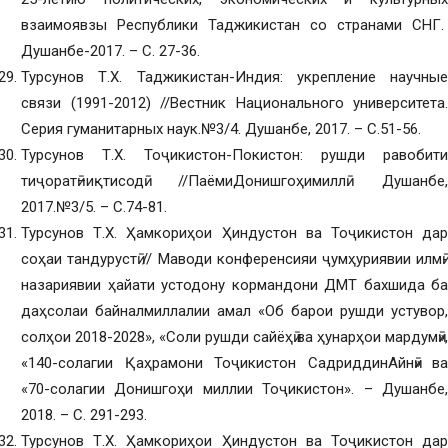
взаимоявзы Республики Таджикистан со странами СНГ.
Душанбе-2017. – С. 27-36.
Турсунов Т.Х. Таджикистан-Индия: укрепление научные
связи (1991-2012) //Вестник Национального университета.
Серия гуманитарных наук.№3/4. Душанбе, 2017. – С.51-56.
Турсунов Т.Х. Тоҷикистон-Покистон: рушди равобити
тиҷоратӣ–иқтисодӣ //ПаёмиДонишгоҳимиллӣ. Душанбе,
2017.№3/5. – С.74-81.
Турсунов Т.Х. Ҳамкориҳои Ҳиндустон ва Тоҷикистон дар
соҳаи тандурустӣ // Маводи конференсияи ҷумҳуриявии илмӣ-
назариявии ҳайати устодону кормандони ДМТ бахшида ба
даҳсолаи байналмиллалии амал «Об барои рушди устувор,
солҳои 2018-2028», «Соли рушди сайёҳӣ ва ҳунарҳои мардумӣ»,
«140-солагии Қаҳрамони Тоҷикистон СадриддинАйнӣ» ва
«70-солагии Донишгоҳи миллии Тоҷикистон». – Душанбе,
2018. – С. 291-293.
Турсунов Т.Х. Ҳамкориҳои Ҳиндустон ва Тоҷикистон дар