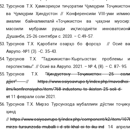
Турсунов Т.Х. Ҳамкориҳои тиҷоратии Ҷумҳурии Тоҷикистон
ва Ҷумҳурии Ҳиндустон // Конференсияи VIII-уми илмию
амалии байналмилалӣ «Тоҷикистон ва ҷаҳони муосир:
масоили мубрами рушди иқтисодиёти инноватсионӣ»
Душанбе, 25-26 сентябри с. 2020. – С.49-57.
Турсунов Т.Х. Қаробати озарҳо бо форсҳо // Осиё ва
Аврупо.-№1 (3). -С. 35-43.
Турсунов Т.Х. “Таджикистан-Кыргызстан: проблемы и
перспективы”. // Осиё ва Аврупо. 2021. – № 4, (8). – С. 87- 95.
Турсунов Т.Х.
“Ҳиндустону Тоҷикистон: 25 сол
дӯстӣ”
//
https://www.osiyoavrupo.tj/index.php/mavodhoi-
ilmi/konfirensiyaho/item/768-industonu-to-ikiston-25-soli-d-
st
11 феврали соли 2021.
Турсунов Т.Х. Мирзо Турсунзода мубаллиғи дӯстии тоҷику
ҳинд
//
https://www.osiyoavrupo.tj/index.php/component/k2/item/107
mirzo-tursunzoda-muballi-i-d-stii-khal-oi-to-iku-ind
14 апрели