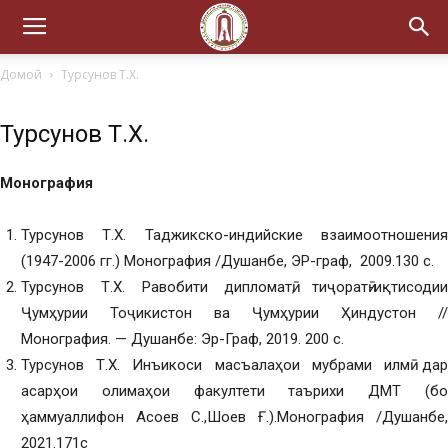
Домой
Турсунов Т.Х.
Турсунов Т.Х.
Монография
Турсунов Т.Х. Таджикско-индийские взаимоотношения
(1947-2006 гг.) Монография /Душанбе, ЭР-граф, 2009.130 с.
Турсунов Т.Х. Равобити дипломатӣ, тиҷоратӣ-иқтисодии
Ҷумҳурии Тоҷикистон ва Ҷумҳурии Ҳиндустон //
Монография. — Душанбе: Эр-Граф, 2019. 200 с.
Турсунов Т.Х. Инъикоси масъалаҳои мубрами илмӣ дар
асарҳои олимаҳои факултети таърихи ДМТ (бо
ҳаммуаллифон Асоев С.,Шоев Ғ.).Монография /Душанбе,
2021.171с