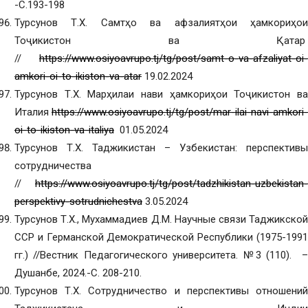
-С.193-198
Турсунов Т.Х. Самтҳо ва афзалиятҳои ҳамкориҳои
Тоҷикистон ва Қатар
//
https://www.osiyoavrupo.tj/tg/post/samt-o-va-afzaliyat-oi-
amkori-oi-to-ikiston-va-atar
19.02.2024
Турсунов Т.Х. Марҳилаи нави ҳамкориҳои Тоҷикистон ва
Италия
https://www.osiyoavrupo.tj/tg/post/mar-ilai-navi-amkori-
oi-to-ikiston-va-italiya
01.05.2024
Турсунов Т.Х. Таджикистан – Узбекистан: перспективы
сотрудничества
//
https://www.osiyoavrupo.tj/tg/post/tadzhikistan-uzbekistan-
perspektivy-sotrudnichestva
3.05.2024
Турсунов Т.Х., Мухаммадиев Д.М. Научные связи Таджикской
ССР и Германской Демократической Республики (1975-1991
гг.) //Вестник Педагогического университета. №3 (110). –
Душанбе, 2024.-С. 208-210.
Турсунов Т.Х. Сотрудничество и перспективы отношений