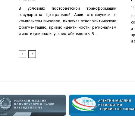
14
В условиях постсоветской трансформации
государства Центральной Азии столкнулись с
Н
комплексом вызовов, включая этнополитическую
к
фрагментацию, кризис идентичности, регионализм
и
и институциональную нестабильность. В...
п
и 