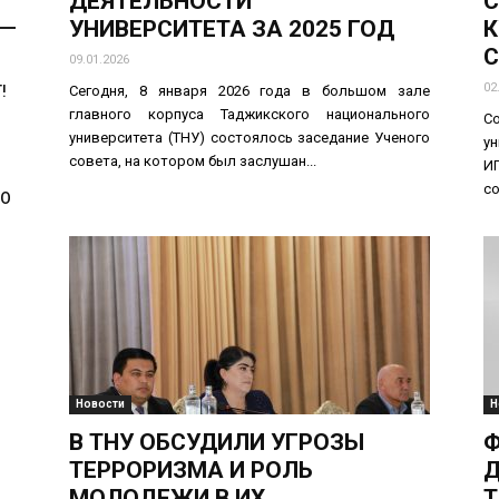
ДЕЯТЕЛЬНОСТИ
С
УНИВЕРСИТЕТА ЗА 2025 ГОД
К
С
09.01.2026
02
!
Сегодня, 8 января 2026 года в большом зале
главного корпуса Таджикского национального
С
университета (ТНУ) состоялось заседание Ученого
ун
совета, на котором был заслушан...
И
со
МО
Новости
Н
В ТНУ ОБСУДИЛИ УГРОЗЫ
Ф
ТЕРРОРИЗМА И РОЛЬ
МОЛОДЕЖИ В ИХ
Т