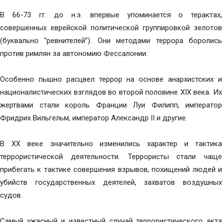
В 66-73 гг. до н.э. впервые упоминается о терактах,
совершенных еврейской политической группировкой зелотов
(буквально “ревнителей”). Они методами террора боролись
против римлян за автономию Фессалонии.
Особенно пышно расцвел террор на основе анархистских и
националистических взглядов во второй половине XIX века. Их
жертвами стали король Франции Луи Филипп, император
Фридрих Вильгельм, император Александр II и другие.
В XX веке значительно изменились характер и тактика
террористической деятельности. Террористы стали чаще
прибегать к тактике совершения взрывов, похищений людей и
убийств государственных деятелей, захватов воздушных
судов.
Самый ужасный и известный случай террористического акта