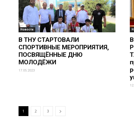
Новости
Н
В ТНУ СТАРТОВАЛИ
В
СПОРТИВНЫЕ МЕРОПРИЯТИЯ,
Р
ПОСВЯЩЁННЫЕ ДНЮ
Т
МОЛОДЁЖИ
п
р
17.05.2023
у
12
1
2
3