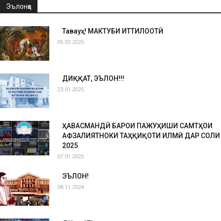
Эълонҳо
Таваҷҷуҳ! МАКТУБИ ИТТИЛООТӢ
05.02.2025
ДИҚҚАТ, ЭЪЛОН!!!
23.01.2025
ҲАВАСМАНДӢ БАРОИ ПАЖУҲИШИ САМТҲОИ
АФЗАЛИЯТНОКИ ТАҲҚИҚОТИ ИЛМӢ ДАР СОЛИ
2025
07.01.2025
ЭЪЛОН!
08.11.2024