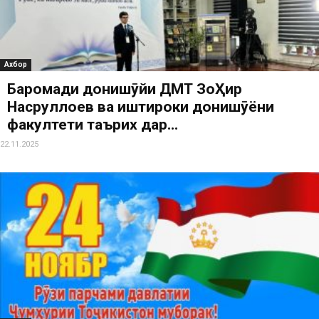
Ахбор
Баромади донишҷӯйи ДМТ ЗоҲир
Насруллоев ва иштироки донишҷӯёни
факултети таърих дар...
22.11.2025