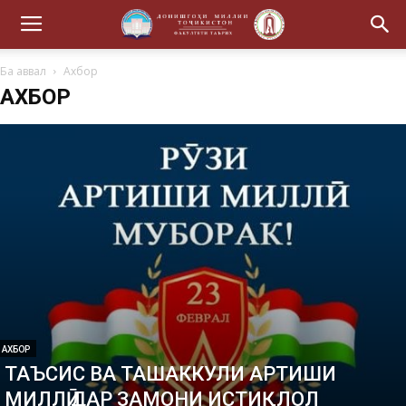
Ба аввал
Ахбор
АХБОР
АХБОР
ТАЪСИС ВА ТАШАККУЛИ АРТИШИ
МИЛЛӢ ДАР ЗАМОНИ ИСТИҚЛОЛ