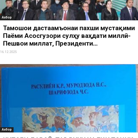
Ахбор
Тамошои дастаҷамъонаи пахши мустақими
Паёми Асосгузори сулҳу ваҳдати миллӣ-
Пешвои миллат, Президенти...
16.12.2025
Ахбор