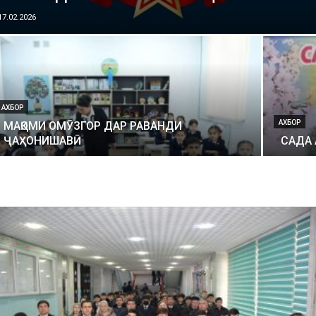
17.02.2026
АХБОР
АХБОР
МАҚОМИ ОМӮЗГОР ДАР РАВАНДИ
ҶАҲОНИШАВӢ
САДА 