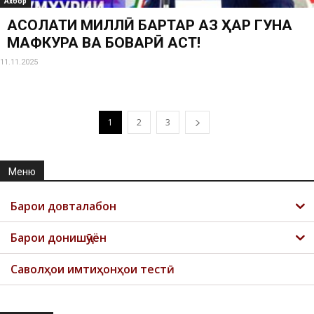
Ахбор
АСОЛАТИ МИЛЛӢ БАРТАР АЗ ҲАР ГУНА
МАФКУРА ВА БОВАРӢ АСТ!
11.11.2025
1
2
3
Меню
Барои довталабон
Барои донишҷӯён
Саволҳои имтиҳонҳои тестӣ