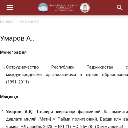
Ба аввал
Умаров А.Қ.
Умаров А.Қ.
Монография
Сотрудничество Республики Таджикистан с
международными организациями в сфере образования
(1991-2011)
Мақолаҳо
Умаров А.
Қ
.
Таъсири ширкат
ҳои фаромиллӣ ба амният
давлати миллӣ [Матн] // Паёми политехникӣ. Бахши илм ва
ҷомеа. –Душанбе, 2023. – №1 (1). –С. 25–28. (Ҳаммуаллиф)