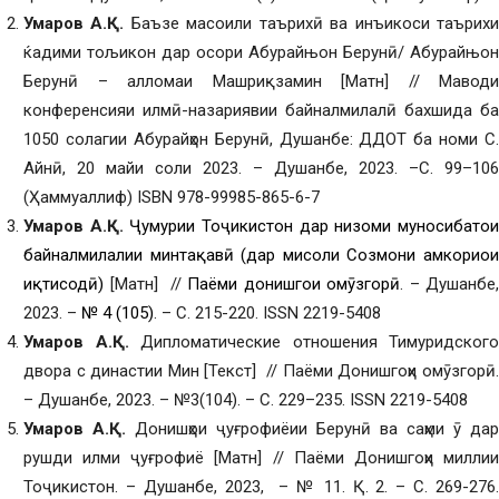
Умаров А.
Қ
.
Баъзе масоили таърихӣ ва инъикоси таърих
ќадими тољикон дар осори Абурайњон Берунӣ/ Абурайњон
Берунӣ – алломаи Машриқзамин [Матн] // Маводи
конференсияи илмӣ-назариявии байналмилалӣ бахшида ба
1050 солагии Абурайҳон Берунӣ, Душанбе: ДДОТ ба номи С.
Айнӣ, 20 майи соли 2023. – Душанбе, 2023. –С. 99–106
(Ҳаммуаллиф) ISBN 978-99985-865-6-7
Умаров А.
Қ
.
Ҷумҳурии Тоҷикистон дар низоми муносибатҳо
байналмилалии минтақавӣ (дар мисоли Созмони ҳамкориҳои
иқтисодӣ)
[Матн] //
Паёми донишгоҳи омӯзгорӣ
. – Душанбе,
2023. –
№ 4 (105)
. – С. 215-220. ISSN 2219-5408
Умаров А.
Қ
.
Дипломатические отношения Тимуридского
двора с династии Мин [Текст] // Паёми Донишгоҳи омӯзгорӣ.
– Душанбе, 2023. – №3(104). – С. 229–235. ISSN 2219-5408
Умаров А.
Қ
.
Донишҳои ҷуғрофиёии Берунӣ ва саҳми ӯ дар
рушди илми ҷуғрофиё [Матн] // Паёми Донишгоҳи миллии
Тоҷикистон. – Душанбе, 2023, – № 11. Қ. 2. – С. 269-276.