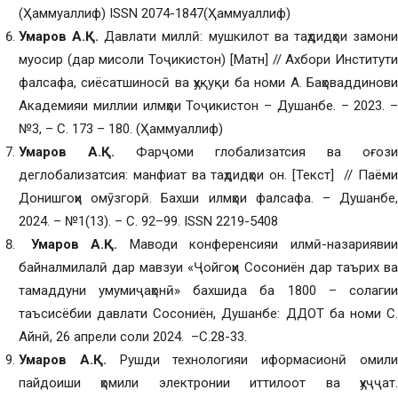
(Ҳаммуаллиф) ISSN 2074-1847(Ҳаммуаллиф)
Умаров А.
Қ
.
Давлати миллӣ: мушкилот ва таҳдидҳои замон
муосир (дар мисоли Тоҷикистон) [Матн] // Ахбори Институти
фалсафа, сиёсатшиносӣ ва ҳуқуқи ба номи А. Баҳоваддинови
Академияи миллии илмҳои Тоҷикистон – Душанбе. – 2023. –
№3, – С. 173 – 180. (Ҳаммуаллиф)
Умаров А.
Қ
.
Фарҷоми глобализатсия ва оғози
деглобализатсия: манфиат ва таҳдидҳои он. [Текст] // Паёми
Донишгоҳи омӯзгорӣ. Бахши илмҳои фалсафа. – Душанбе,
2024. – №1(13). – С. 92–99. ISSN 2219-5408
Умаров А.
Қ
.
Маводи конференсияи илмӣ-назарияви
байналмилалӣ дар мавзуи «Ҷойгоҳи Сосониён дар таърих ва
тамаддуни умумиҷаҳонӣ» бахшида ба 1800 – солагии
таъсисёбии давлати Сосониён, Душанбе: ДДОТ ба номи С.
Айнӣ, 26 апрели соли 2024. –С.28-33.
Умаров А.
Қ
.
Рушди технологияи иформасионӣ омил
пайдоиши ҳомили электронии иттилоот ва ҳуҷҷат.