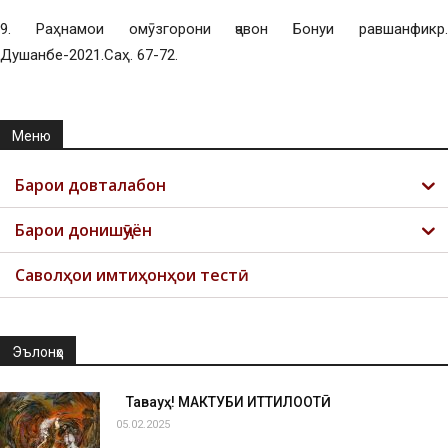
9. Раҳнамои омӯзгорони ҷавон Бонуи равшанфикр.
Душанбе-2021.Саҳ. 67-72.
Меню
Барои довталабон
Барои донишҷӯён
Саволҳои имтиҳонҳои тестӣ
Эълонҳо
Таваҷҷуҳ! МАКТУБИ ИТТИЛООТӢ
05.02.2025