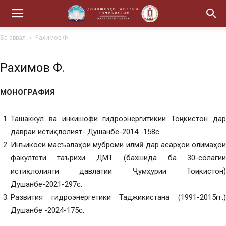
Ба аввал
Рахимов Ф.
Рахимов Ф.
МОНОГРАФИЯ
Ташаккул ва инкишофи гидроэнергитикии Тоҷикистон дар
давраи истиқлолият- Душанбе-2014 -158с.
Инъикоси масъалаҳои муброми илмӣ дар асарҳои олимаҳои
факултети таърихи ДМТ (бахшида ба 30-солагии
истиқлолияти давлатии Ҷумҳурии Тоҷикистон)
Душанбе-2021-297с.
Развития гидроэнергетики Таджикистана (1991-2015гг.)
Душанбе -2024-175с.