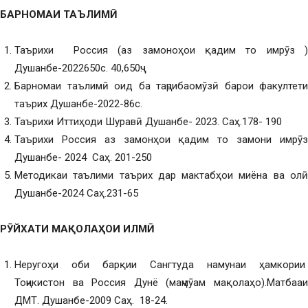
БАРНОМАИ ТАЪЛИМӢ
Таърихи Россия (аз замоноҳои қадим то имрӯз )
Душанбе-2022650с. 40,650ҷҷ.
Барномаи таълимӣ оид ба таҷрибаомӯзӣ барои факултети
таърих Душанбе-2022-86с.
Таърихи Иттиҳоди Шуравӣ Душанбе- 2023. Саҳ.178- 190
Таърихи Россия аз замонҳои қадим то замони имрӯз
Душанбе- 2024 Саҳ. 201-250
Методикаи таълими таърих дар мактабҳои миёна ва олӣ
Душанбе-2024 Саҳ.231-65
РӮЙХАТИ МАҚОЛАҲОИ ИЛМӢ
Неругоҳи оби барқии Сангтуда намунаи ҳамкории
Тоҷикистон ва Россия Дунё (маҷмӯам мақолаҳо).Матбааи
ДМТ. Душанбе-2009 Саҳ. 18-24.