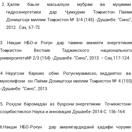
.Ҳалли баьзе масьалҳои мубрам ва муҳимми
гидроэнергетики дар Ҷумҳурии Тоҷикистон Паёми
Донишгоҳи миллии Тоҷикистон № 3/4 (145) -Душанбе: “Сино”,
2012. Саҳ. 67-72.
3. Нақши НБО-и Роғун дар тамини амнияти энергетикии
Тоҷикистон. Вестник Таджикского национального
университета№ 2/3 (154) -Душанбе: “Сино”, 2013. – Саҳ.117-124.
4. Неругохи баркию обии Рогун:муаммохо, зиддиятхо ва
мухолифони он Паёми Донишгоҳи миллии Тоҷикистон № 4 (155)
-Душанбе: “Сино”, 2013.
5. Роҳҳои баромадан аз буҳрони энергетикии Точикистони
соҳибистиклол Наука и инновация Душанбе-2014-С. 156-164
6.Нақши НБО-Роғун дар амалигардиданӣ ҳадафи чоруми