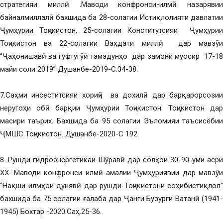
стратегияи миллӣ .Маводи конфронси-илмӣ назарявии
байналмиллалӣ бахшида ба 28-солагии Истиқлолияти давлатии
Ҷумҳурии Тоҷикистон, 25-солагии Конститутсияи Ҷумҳурии
Тоҷикистон ва 22-солагии Ваҳдати миллӣ дар мавзӯи
“Ҷаҳонишавӣ ва гуфтугӯӣ тамадунҳо дар замони муосир 17-18
майи соли 2019” Душанбе-2019-С.34-38.
7.Саҳми инсеститсияи хориҷӣ ва дохилӣ дар барқарорсозии
неругоҳи обӣ барқии Ҷумҳурии Тоҷикистон. Тоҷикистон дар
масири таърих. Бахшида ба 95 солагии Эъломияи таъсисёбии
ҶМШС Тоҷикистон. Душанбе-2020-С 192.
8. Рушди гидроэнергетикаи Шӯравӣ дар солҳои 30-90-уми асри
ХХ. Маводи конфронси илмӣ-амалии Ҷумҳуриявии дар мавзӯи
“Нақши илмҳои дунявӣ дар рушди Тоҷикистони соҳибистиқлол”
бахшида ба 75 солагии ғалаба дар Ҷанги Бузурги Ватанӣ (1941-
1945) Бохтар -2020.Саҳ.25-36.