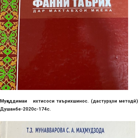
Муқаддимаи ихтисоси таърихшинос. (дастурҳои методӣ)
Душанбе-2020с-174с.