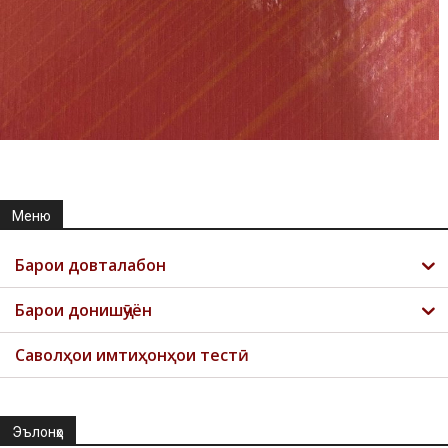
Меню
Барои довталабон
Барои донишҷӯён
Саволҳои имтиҳонҳои тестӣ
Эълонҳо