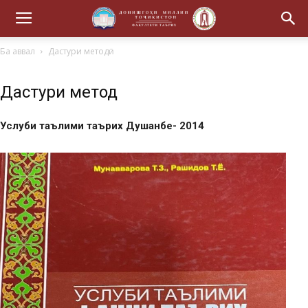
Ба аввал
Дастури методӣ
Дастури методӣ
Услуби таълими таърих Душанбе- 2014