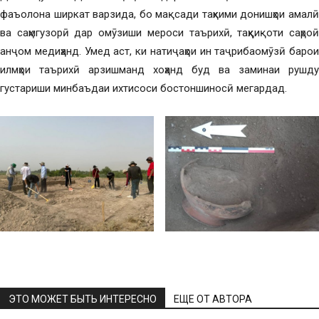
фаъолона ширкат варзида, бо мақсади таҳкими донишҳои амалӣ
ва саҳмгузорӣ дар омӯзиши мероси таърихӣ, таҳқиқоти саҳроӣ
анҷом медиҳанд. Умед аст, ки натиҷаҳои ин таҷрибаомӯзӣ барои
илмҳои таърихӣ арзишманд хоҳанд буд ва заминаи рушду
густариши минбаъдаи ихтисоси бостоншиносӣ мегардад.
ЭТО МОЖЕТ БЫТЬ ИНТЕРЕСНО
ЕЩЕ ОТ АВТОРА