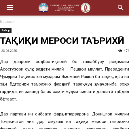
Ба аввал
Ахбор
ТАҲҚИҚИ МЕРОСИ ТАЪРИХӢ
401
23.06.2025
Дар даврони соҳибистиқлолӣ бо ташаббусу роҳнамоии
Асосгузори сулҳу ваҳдати миллӣ – Пешвои миллат, Президенти
Ҷумҳурии Тоҷикистон муҳтарам Эмомалӣ Раҳмон ба таҳқиқ, ҳифз ва
эҳёи ёдгориҳои таърихию фарҳангӣ таваҷҷуҳи ҳамаҷониба зоҳир
гардида, ин раванд ба як самти муҳими сиёсати давлатӣ табдил
ёфтааст.
Дар партави ин сиёсати фарҳангпарварона, Донишгоҳи миллии
Тоҷикистон низ дар омӯзиш ва таҳқиқи мероси таърихию