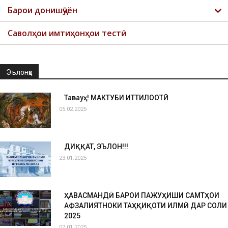
Барои донишҷӯён
Саволҳои имтиҳонҳои тестӣ
Эълонҳо
Таваҷҷуҳ! МАКТУБИ ИТТИЛООТӢ
05.02.2025
ДИҚҚАТ, ЭЪЛОН!!!
23.01.2025
ҲАВАСМАНДӢ БАРОИ ПАЖУҲИШИ САМТҲОИ
АФЗАЛИЯТНОКИ ТАҲҚИҚОТИ ИЛМӢ ДАР СОЛИ
2025
07.01.2025