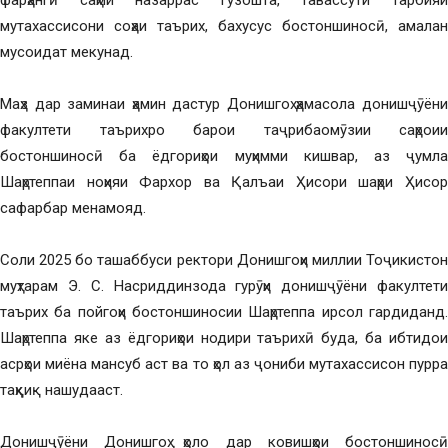
фарҳангӣ саҳми назаррас гузошта, тавассути тарбияи
мутахассисони соҳаи таърих, бахусус бостоншиносӣ, амалан
мусоидат мекунад.
Маҳз дар заминаи ҳамин дастур Донишгоҳ ҳамасола донишҷӯёни
факултети таърихро барои таҷрибаомӯзии саҳроии
бостоншиносӣ ба ёдгориҳои муҳимми кишвар, аз ҷумла
Шаҳртеппаи ноҳияи Фархор ва Қалъаи Ҳисори шаҳри Ҳисор
сафарбар менамояд.
Соли 2025 бо ташаббуси ректори Донишгоҳи миллии Тоҷикистон
муҳтарам Э. С. Насриддинзода гурӯҳи донишҷӯёни факултети
таърих ба пойгоҳи бостоншиносии Шаҳртеппа ирсол гардиданд.
Шаҳртеппа яке аз ёдгориҳои нодири таърихӣ буда, ба ибтидои
асрҳои миёна мансуб аст ва то ҳол аз ҷониби мутахассисон пурра
таҳқиқ нашудааст.
Донишҷӯёни Донишгоҳ ҳоло дар ковишҳои бостоншиносӣ